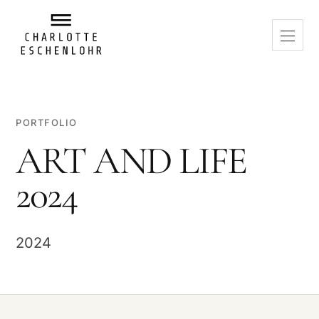
PORTFOLIO
ART AND LIFE
2024
2024
VIDEO ABSPIELEN
Beim Abspielen wird eine Verbindung zu Vimeo hergestellt. Dabei
können Daten an Vimeo übertragen und technisch notwendige