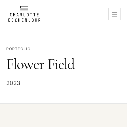
PORTFOLIO
Flower Field
2023
VIDEO ABSPIELEN
Beim Abspielen wird eine Verbindung zu Vimeo hergestellt. Dabei
können Daten an Vimeo übertragen und technisch notwendige
Cookies verwendet werden.