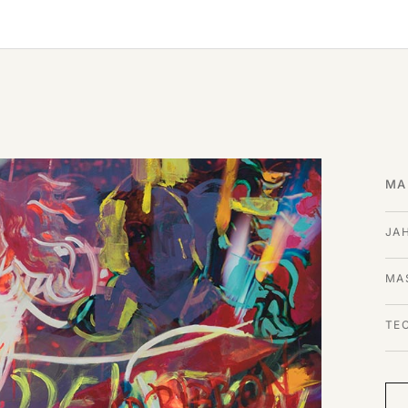
MA
JA
MAS
TE