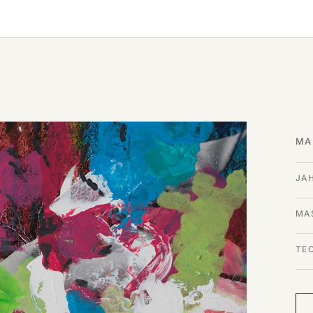
MA
JA
MAS
TE