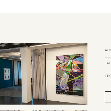
AU
JA
TE