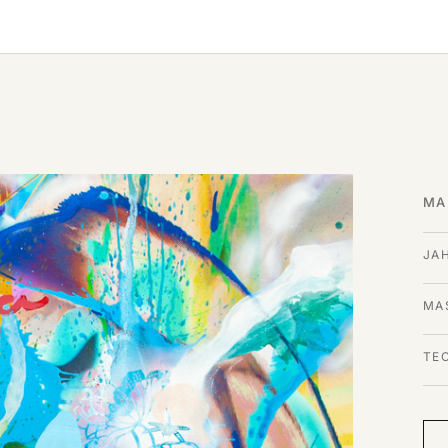
MA
JA
MAS
TE