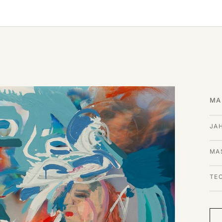
MA
JA
MAS
TE